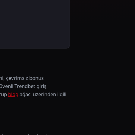
ini, çevrimsiz bonus
güvenli Trendbet giriş
urup
blog
ağacı üzerinden ilgili