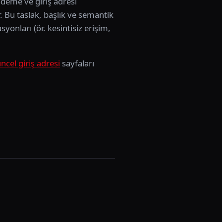
 ödeme ve giriş adresi
 Bu taslak, başlık ve semantik
yonları (ör. kesintisiz erişim,
ncel giriş adresi
sayfaları