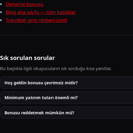
Deneme bonusu
Blog ana sayfa — tüm başlıklar
Trendbet giriş rehberi özeti
Sık sorulan sorular
Bu başlıkla ilgili okuyucuların sık sorduğu kısa yanıtlar.
Hoş geldin bonusu çevrimsiz midir?
Minimum yatırım tutarı önemli mi?
Bonusu reddetmek mümkün mü?