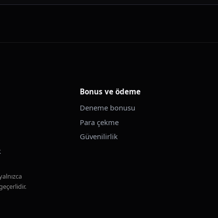
Bonus ve ödeme
Deneme bonusu
Para çekme
Güvenilirlik
k
yalnızca
eçerlidir.