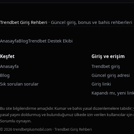
Trendbet
Giriş Rehberi
·
Güncel giriş, bonus ve bahis rehberleri
Anasayfa
Blog
Trendbet Destek Ekibi
Keşfet
Giriş ve erişim
Anasayfa
Trendbet giriş
Blog
Güncel giriş adresi
Sık sorulan sorular
Giriş linki
Kapandı mı, yeni lin
Bu site bilgilendirme amaçlıdır. Kumar ve bahis yasal düzenlemelere tabidir; 
yasal yaşını doldurmuş ve bulunduğunuz ülkede izin verilen kullanıcılar için g
Sorumlu oynayın.
© 2026 trendbetplusmobil.com · Trendbet Giriş Rehberi