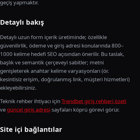
geçiş yapmaktır.
Detaylı bakış
Detaylı uzun form içerik üretiminde; özellikle
güvenilirlik, ödeme ve giriş adresi konularında 800–
1000 kelime hedefi SEO açısından önerilir. Bu taslak,
başlık ve semantik çerçeveyi sabitler; metni
genişleterek anahtar kelime varyasyonları (ör.
kesintisiz erişim, doğrulanmış link, müşteri hizmetleri)
ekleyebilirsiniz.
Teknik rehber ihtiyacı için
Trendbet giriş rehberi özeti
ve
güncel giriş adresi
sayfaları köprü görevi görür.
Site içi bağlantılar