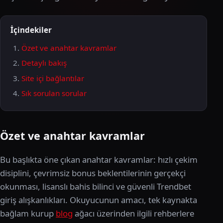
İçindekiler
Özet ve anahtar kavramlar
Detaylı bakış
Site içi bağlantılar
Sık sorulan sorular
Özet ve anahtar kavramlar
Bu başlıkta öne çıkan anahtar kavramlar: hızlı çekim
disiplini, çevrimsiz bonus beklentilerinin gerçekçi
okunması, lisanslı bahis bilinci ve güvenli Trendbet
giriş alışkanlıkları. Okuyucunun amacı, tek kaynakta
bağlam kurup
blog
ağacı üzerinden ilgili rehberlere