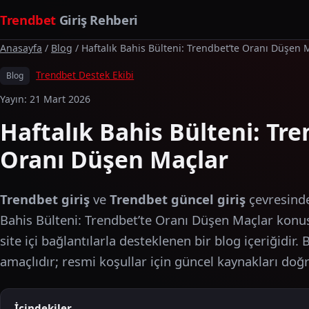
Trendbet
Giriş Rehberi
Anasayfa
/
Blog
/ Haftalık Bahis Bülteni: Trendbet’te Oranı Düşen 
Trendbet Destek Ekibi
Blog
Yayın:
21 Mart 2026
Haftalık Bahis Bülteni: Tre
Oranı Düşen Maçlar
Trendbet giriş
ve
Trendbet güncel giriş
çevresinde
Bahis Bülteni: Trendbet’te Oranı Düşen Maçlar konus
site içi bağlantılarla desteklenen bir blog içeriğidir.
amaçlıdır; resmi koşullar için güncel kaynakları doğr
İçindekiler