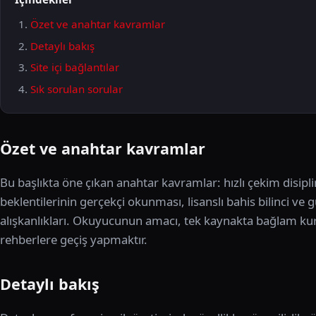
Özet ve anahtar kavramlar
Detaylı bakış
Site içi bağlantılar
Sık sorulan sorular
Özet ve anahtar kavramlar
Bu başlıkta öne çıkan anahtar kavramlar: hızlı çekim disipl
beklentilerinin gerçekçi okunması, lisanslı bahis bilinci ve 
alışkanlıkları. Okuyucunun amacı, tek kaynakta bağlam k
rehberlere geçiş yapmaktır.
Detaylı bakış