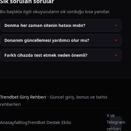
Sık sorulan sorular
Bu başlıkla ilgili okuyucuların sık sorduğu kısa yanıtlar.
Donma her zaman sitenin hatası mıdır?
Donanım güncellemesi yardımcı olur mu?
Farklı cihazda test etmek neden önemli?
Trendbet
Giriş Rehberi
·
Güncel giriş, bonus ve bahis
rehberleri
X ve
Anasayfa
Blog
Trendbet Destek Ekibi
Telegram
rehberi