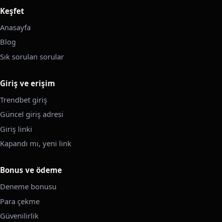
Keşfet
Anasayfa
Blog
Sık sorulan sorular
Giriş ve erişim
Trendbet giriş
Güncel giriş adresi
Giriş linki
Kapandı mı, yeni link
Bonus ve ödeme
Deneme bonusu
Para çekme
Güvenilirlik