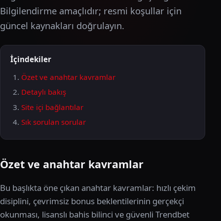
Bilgilendirme amaçlıdır; resmi koşullar için
güncel kaynakları doğrulayın.
İçindekiler
Özet ve anahtar kavramlar
Detaylı bakış
Site içi bağlantılar
Sık sorulan sorular
Özet ve anahtar kavramlar
Bu başlıkta öne çıkan anahtar kavramlar: hızlı çekim
disiplini, çevrimsiz bonus beklentilerinin gerçekçi
okunması, lisanslı bahis bilinci ve güvenli Trendbet